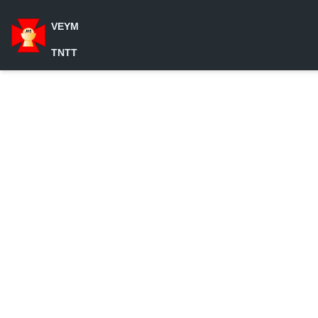
VEYM
TNTT
Home
/
News
/
Huong Tam Len
/
Hướng Tâm Lên #4
Go
Page
1
of
Loading PDF…