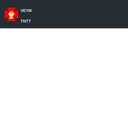
VEYM
TNTT
Home
/
News
/
Huong Tam Len
/
Hướng Tâm Lên #4
Go
Page
1
of
Loading PDF…